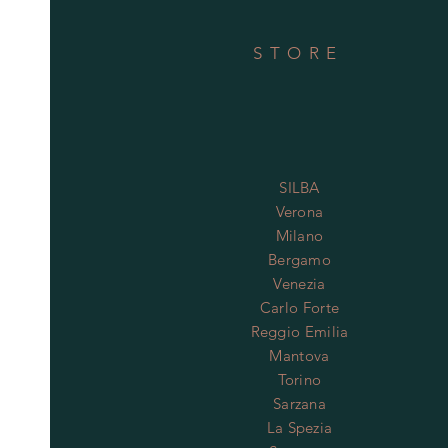
STORE
SILBA
Verona
Milano
Bergamo
Venezia
Carlo Forte
Reggio Emilia
Mantova
Torino
Sarzana
La Spezia