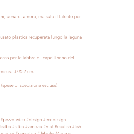
ni, denaro, amore, ma solo il talento per
usato plastica recuperata lungo la laguna
rosso per le labbra e i capelli sono del
e misura 37X52 cm.
a (spese di spedizione escluse).
#pezzounico #design #ecodesign
ilba #silba #venezia #mat #ecofish #fish
#marinai #pescatori # MarilynMonroe