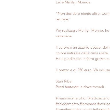
Lei è Marilyn Monroe.
“Non desidero niente altro. Uomi
recitare.”
Per realizzare Marilyn Monroe ho 
veneziana.
Il colore è un azzurro opaco, del 
colore naturale della cima usata.
Ha il piedistallo in ferro grezzo 
Il prezzo è di 250 euro IVA inclus
Stari Ribar
Pesci fantastici e dove trovarli.
#massimomarcihori #fattoamano 
#arredamento #lampada #storiedis
#savethesea #noplasticinthesea 