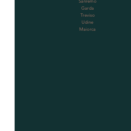
Sanremo
Garda
Treviso
Udine
Maiorca