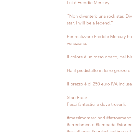
Lui è Freddie Mercury .
“Non diventerò una rock star. Di
star. I will be a legend.”
Per realizzare Freddie Mercury ho
veneziana.
Il colore è un rosso opaco, del bi
Ha il piedistallo in ferro grezzo 
Il prezzo è di 250 euro IVA inclus
Stari Ribar
Pesci fantastici e dove trovarli.
#massimomarcihori #fattoamano 
#arredamento #lampada #storiedis
#savethesea #noplasticinthesea 