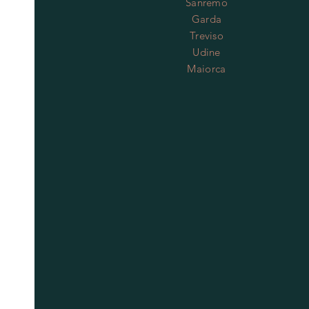
Sanremo
Garda
Treviso
Udine
Maiorca