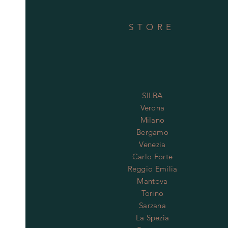
STORE
SILBA
Verona
Milano
Bergamo
Venezia
Carlo Forte
Reggio Emilia
Mantova
Torino
Sarzana
La Spezia