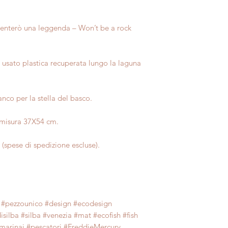
venterò una leggenda – Won’t be a rock
 usato plastica recuperata lungo la laguna
anco per la stella del basco.
e misura 37X54 cm.
a (spese di spedizione escluse).
#pezzounico #design #ecodesign
ilba #silba #venezia #mat #ecofish #fish
#marinai #pescatori #FreddieMercury