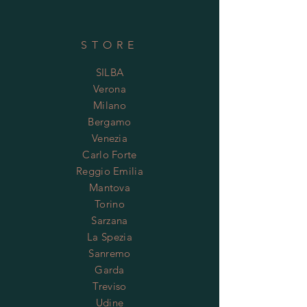
STORE
SILBA
Verona
Milano
Bergamo
Venezia
Carlo Forte
Reggio Emilia
Mantova
Torino
Sarzana
La Spezia
Sanremo
Garda
Treviso
Udine