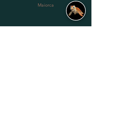
Maiorca
CONTACT
0039.340.3179650
info@stariribar.it
HELP
Shipping & Returns
Privacy Policy
FAQ
SUBSCRIBE