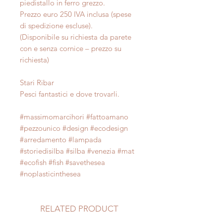
piedistallo in ferro grezzo.
Prezzo euro 250 IVA inclusa (spese
di spedizione escluse).
(Disponibile su richiesta da parete
con e senza cornice – prezzo su
richiesta)
Stari Ribar
Pesci fantastici e dove trovarli.
#massimomarcihori #fattoamano
#pezzounico #design #ecodesign
#arredamento #lampada
#storiedisilba #silba #venezia #mat
#ecofish #fish #savethesea
#noplasticinthesea
RELATED PRODUCT