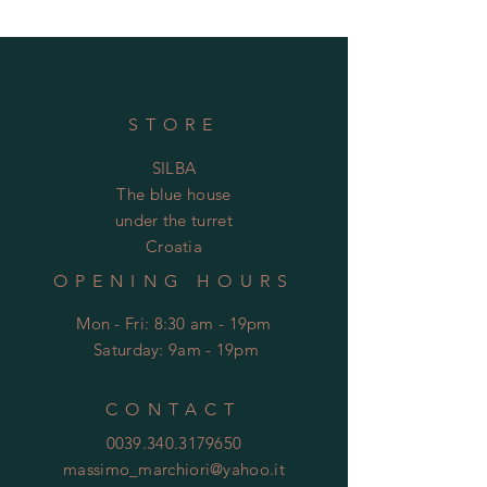
STORE
SILBA
The blue house
under the turret
Croatia
OPENING HOURS
Mon - Fri: 8:30 am - 19pm
​​
Saturday: 9am - 19pm
CONTACT
0039.340.3179650
massimo_marchiori@yahoo.it