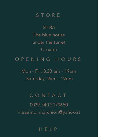
STORE
SILBA
The blue house
under the turret
Croatia
OPENING HOURS
Mon - Fri: 8:30 am - 19pm
​​
Saturday: 9am - 19pm
CONTACT
0039.340.3179650
massimo_marchiori@yahoo.it
HELP