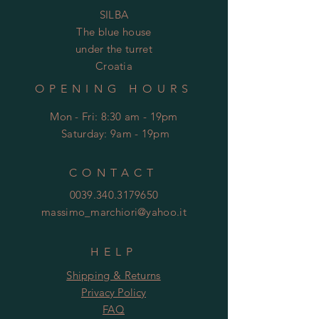
SILBA
The blue house
under the turret
Croatia
OPENING HOURS
Mon - Fri: 8:30 am - 19pm
​​
Saturday: 9am - 19pm
CONTACT
0039.340.3179650
massimo_marchiori@yahoo.it
HELP
Shipping & Returns
Privacy Policy
FAQ