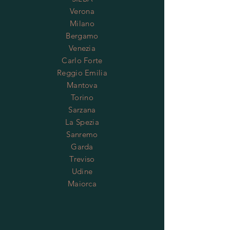
Verona
Milano
Bergamo
Venezia
Carlo Forte
Reggio Emilia
Mantova
Torino
Sarzana
La Spezia
Sanremo
Garda
Treviso
Udine
Maiorca