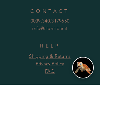
CONTACT
0039.340.3179650
info@stariribar.it
HELP
Shipping & Returns
Privacy Policy
FAQ
SUBSCRIBE
Subscribe Now