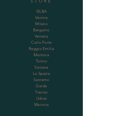
STORE
SILBA
Verona
Milano
Bergamo
Venezia
Carlo Forte
Reggio Emilia
Mantova
Torino
Sarzana
La Spezia
Sanremo
Garda
Treviso
Udine
Maiorca