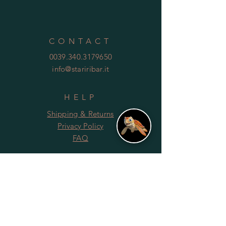
CONTACT
0039.340.3179650
info@stariribar.it
HELP
Shipping & Returns
Privacy Policy
FAQ
SUBSCRIBE
Subscribe Now