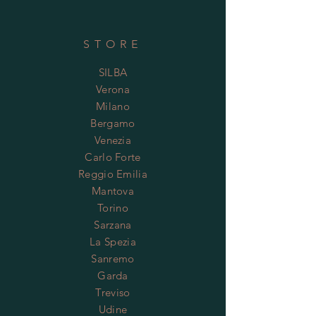
STORE
SILBA
Verona
Milano
Bergamo
Venezia
Carlo Forte
Reggio Emilia
Mantova
Torino
Sarzana
La Spezia
Sanremo
Garda
Treviso
Udine