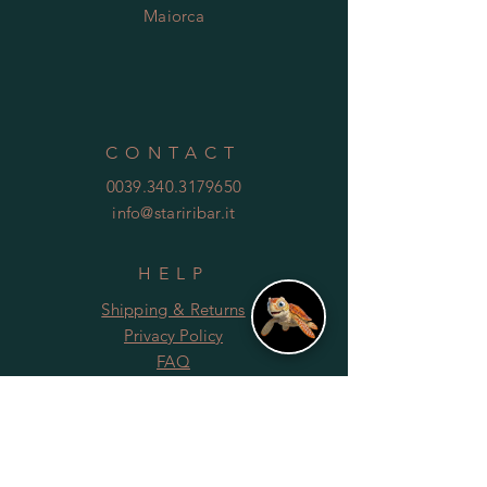
Maiorca
CONTACT
0039.340.3179650
info@stariribar.it
HELP
Shipping & Returns
Privacy Policy
FAQ
SUBSCRIBE