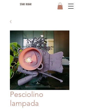
STARI RIBAR
Pesciolino
lampada