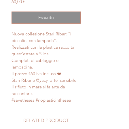
Prezzo
60,00 €
Esaurito
Nuova collezione Stari Ribar: "i
piccolini con lampada".
Realizzati con la plastica raccolta
quest'estate a Silba.
Completi di cablaggio e
lampadina.
Il prezzo €60 iva inclusa ❤️
Stari Ribar e @yacy_arte_sensibile
Il rifiuto in mare si fa arte da
raccontare.
#savethesea #noplasticinthesea
RELATED PRODUCT