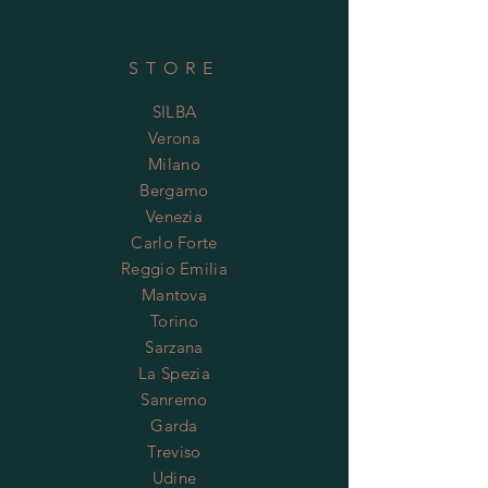
STORE
SILBA
Verona
Milano
Bergamo
Venezia
Carlo Forte
Reggio Emilia
Mantova
Torino
Sarzana
La Spezia
Sanremo
Garda
Treviso
Udine