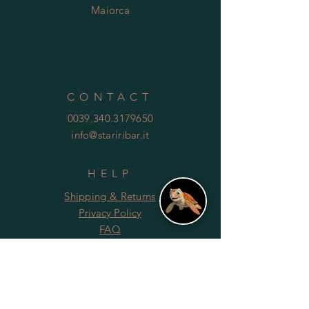
Maiorca
CONTACT
0039.340.3179650
info@stariribar.it
HELP
Shipping & Returns
Privacy Policy
FAQ
SUBSCRIBE