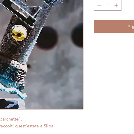
Agg
 barchette".
raccolti quest'estate a Silba.