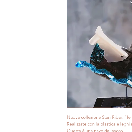
Nuova collezione Stari Ribar: "le
Realizzate con la plastica e legni 
Questa è una nave da lavoro