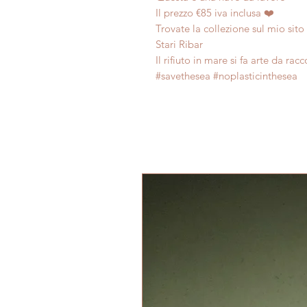
Il prezzo €85 iva inclusa ❤️
Trovate la collezione sul mio sito s
Stari Ribar
Il rifiuto in mare si fa arte da rac
#savethesea #noplasticinthesea