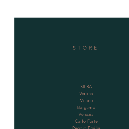
STORE
SILBA
Verona
Milano
Bergamo
Venezia
Carlo Forte
Reggio Emilia