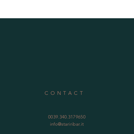
CONTACT
0039.340.3179650
info@stariribar.it