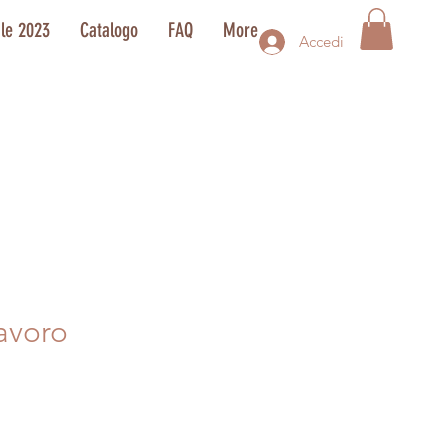
ale 2023
Catalogo
FAQ
More
Accedi
avoro