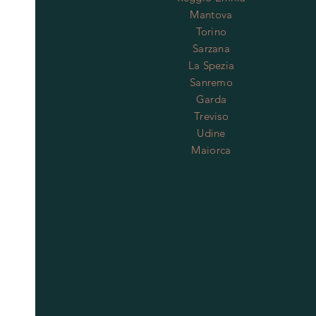
Mantova
Torino
Sarzana
La Spezia
Sanremo
Garda
Treviso
Udine
Maiorca