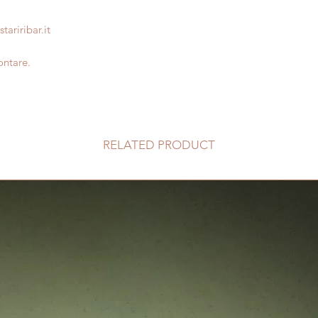
tariribar.it
contare.
RELATED PRODUCT