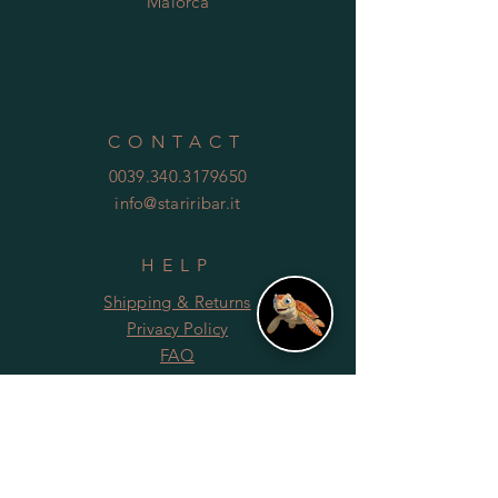
Maiorca
CONTACT
0039.340.3179650
info@stariribar.it
HELP
Shipping & Returns
Privacy Policy
FAQ
SUBSCRIBE