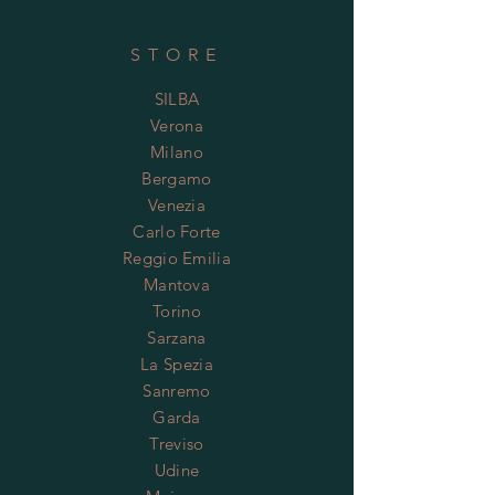
STORE
SILBA
Verona
Milano
Bergamo
Venezia
Carlo Forte
Reggio Emilia
Mantova
Torino
Sarzana
La Spezia
Sanremo
Garda
Treviso
Udine