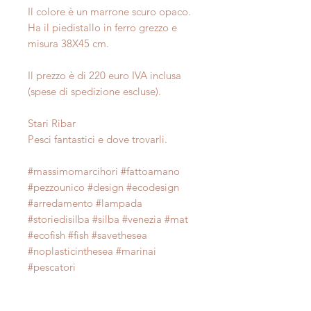
Il colore è un marrone scuro opaco.
Ha il piedistallo in ferro grezzo e
misura 38X45 cm.
Il prezzo è di 220 euro IVA inclusa
(spese di spedizione escluse).
Stari Ribar
Pesci fantastici e dove trovarli.
#massimomarcihori #fattoamano
#pezzounico #design #ecodesign
#arredamento #lampada
#storiedisilba #silba #venezia #mat
#ecofish #fish #savethesea
#noplasticinthesea #marinai
#pescatori