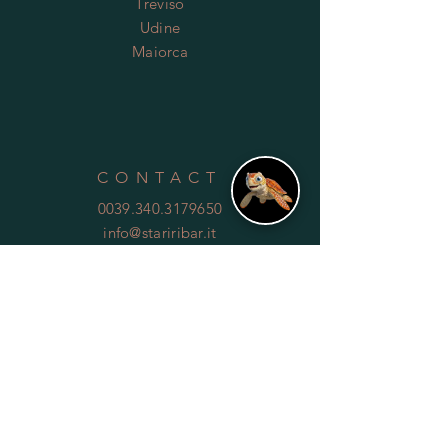
Treviso
Udine
Maiorca
CONTACT
0039.340.3179650
info@stariribar.it
HELP
Shipping & Returns
Privacy Policy
FAQ