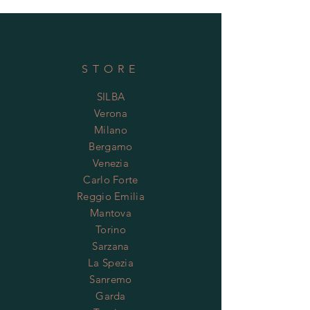
STORE
SILBA
Verona
Milano
Bergamo
Venezia
Carlo Forte
Reggio Emilia
Mantova
Torino
Sarzana
La Spezia
Sanremo
Garda