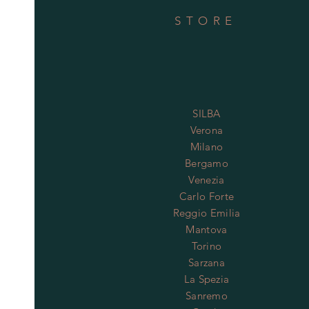
STORE
SILBA
Verona
Milano
Bergamo
Venezia
Carlo Forte
Reggio Emilia
Mantova
Torino
Sarzana
La Spezia
Sanremo