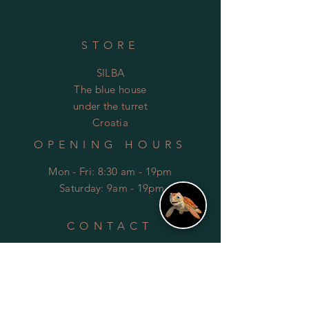
STORE
SILBA
The blue house
under the turret
Croatia
OPENING HOURS
Mon - Fri: 8:30 am - 19pm
​​
Saturday: 9am - 19pm
CONTACT
0039.340.3179650
massimo_marchiori@yahoo.it
HELP