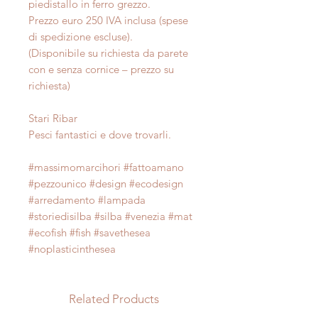
piedistallo in ferro grezzo.
Prezzo euro 250 IVA inclusa (spese
di spedizione escluse).
(Disponibile su richiesta da parete
con e senza cornice – prezzo su
richiesta)
Stari Ribar
Pesci fantastici e dove trovarli.
#massimomarcihori #fattoamano
#pezzounico #design #ecodesign
#arredamento #lampada
#storiedisilba #silba #venezia #mat
#ecofish #fish #savethesea
#noplasticinthesea
Related Products