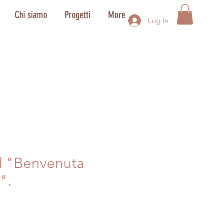
Chi siamo
Progetti
More
Log In
d "Benvenuta
".