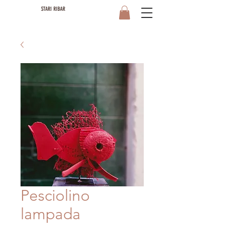
STARI RIBAR
Pesciolino
lampada