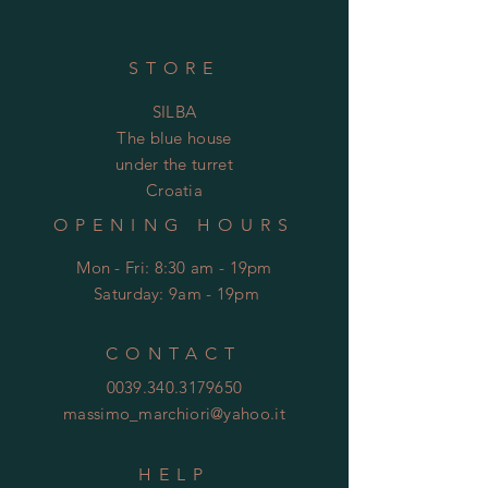
STORE
SILBA
The blue house
under the turret
Croatia
OPENING HOURS
Mon - Fri: 8:30 am - 19pm
​​
Saturday: 9am - 19pm
CONTACT
0039.340.3179650
massimo_marchiori@yahoo.it
HELP