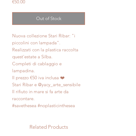
Price
€50.00
Out of Stock
Nuova collezione Stari Ribar: "i
piccolini con lampada".
Realizzati con la plastica raccolta
quest'estate a Silba.
Completi di cablaggio e
lampadina.
Il prezzo €50 iva inclusa ❤️
Stari Ribar e @yacy_arte_sensibile
Il rifiuto in mare si fa arte da
raccontare.
#savethesea #noplasticinthesea
Related Products