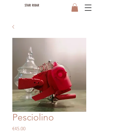
STARI RIBAR
Pesciolino
Price
€45.00