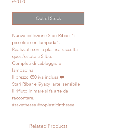
Price
€50.00
Out of Stock
Nuova collezione Stari Ribar: "i
piccolini con lampada".
Realizzati con la plastica raccolta
quest'estate a Silba.
Completi di cablaggio e
lampadina.
Il prezzo €50 iva inclusa ❤️
Stari Ribar e @yacy_arte_sensibile
Il rifiuto in mare si fa arte da
raccontare.
#savethesea #noplasticinthesea
Related Products