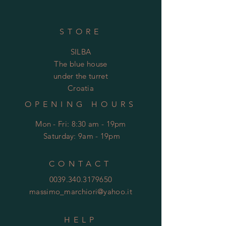
STORE
SILBA
The blue house
under the turret
Croatia
OPENING HOURS
Mon - Fri: 8:30 am - 19pm
​​
Saturday: 9am - 19pm
CONTACT
0039.340.3179650
massimo_marchiori@yahoo.it
HELP