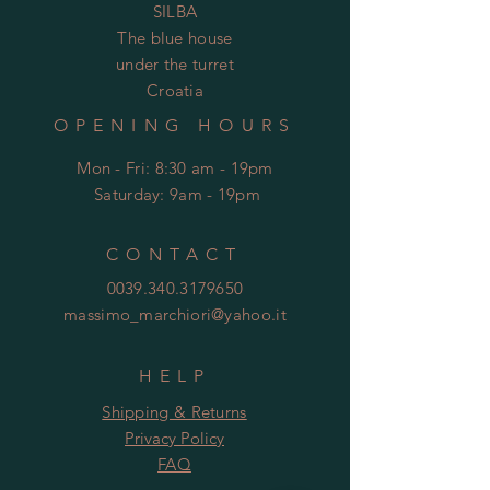
SILBA
The blue house
under the turret
Croatia
OPENING HOURS
Mon - Fri: 8:30 am - 19pm
​​
Saturday: 9am - 19pm
CONTACT
0039.340.3179650
massimo_marchiori@yahoo.it
HELP
Shipping & Returns
Privacy Policy
FAQ