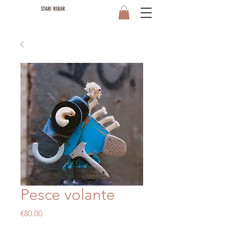
STARI RIBAR
Pesce volante
Price
€80.00