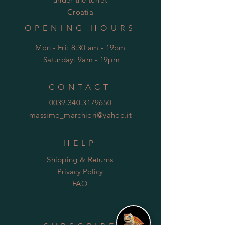
Croatia
OPENING HOURS
Mon - Fri: 8:30 am - 19pm
​​
Saturday: 9am - 19pm
CONTACT
0039.340.3179650
massimo_marchiori@yahoo.it
HELP
Shipping & Returns
Privacy Policy
FAQ