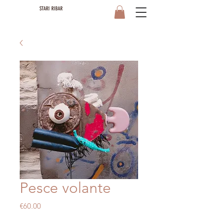
STARI RIBAR
Pesce volante
Price
€60.00