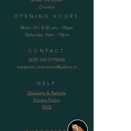
Croatia
OPENING HOURS
Mon - Fri: 8:30 am - 19pm
​​
Saturday: 9am - 19pm
CONTACT
0039.340.3179650
massimo_marchiori@yahoo.it
HELP
Shipping & Returns
Privacy Policy
FAQ