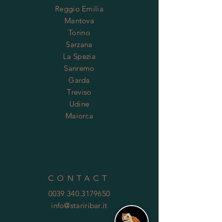
Reggio Emilia
Mantova
Torino
Sarzana
La Spezia
Sanremo
Garda
Treviso
Udine
Maiorca
CONTACT
0039.340.3179650
info@stariribar.it