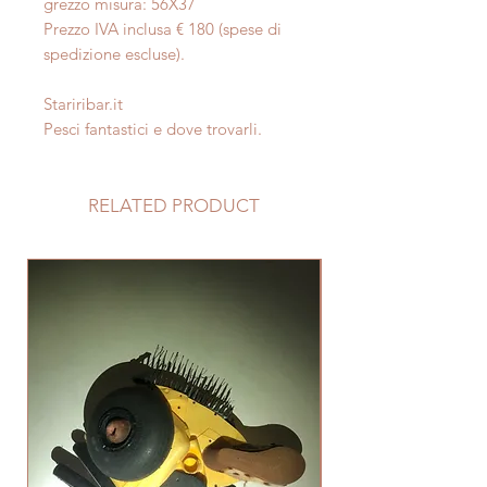
grezzo misura: 56X37
Prezzo IVA inclusa € 180 (spese di
spedizione escluse).
Stariribar.it
Pesci fantastici e dove trovarli.
RELATED PRODUCT