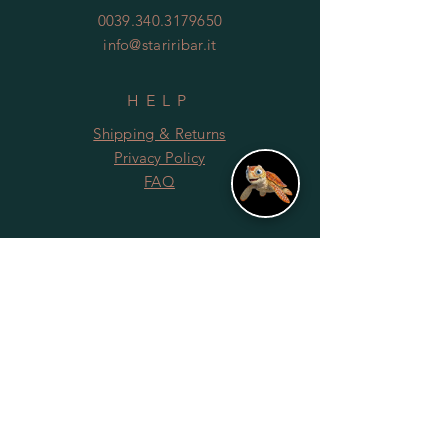
0039.340.3179650
info@stariribar.it
HELP
Shipping & Returns
Privacy Policy
FAQ
SUBSCRIBE
Subscribe Now