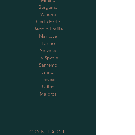
Bergamo
Venezia
Carlo Forte
Reggio Emilia
Mantova
Torino
Sarzana
La Spezia
Sanremo
Garda
Treviso
Udine
Maiorca
CONTACT