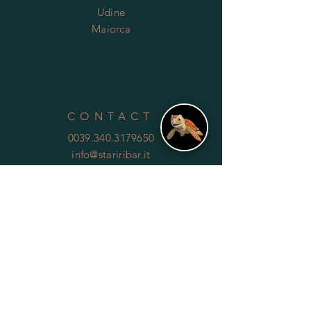
Udine
Maiorca
CONTACT
0039.340.3179650
info@stariribar.it
HELP
Shipping & Returns
Privacy Policy
FAQ
SUBSCRIBE