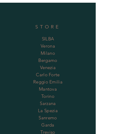
STORE
SILBA
Verona
Milano
Bergamo
Venezia
Carlo Forte
Reggio Emilia
Mantova
Torino
Sarzana
La Spezia
Sanremo
Garda
Treviso