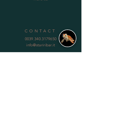
CONTACT
0039.340.3179650
info@stariribar.it
HELP
Shipping & Returns
Privacy Policy
FAQ
SUBSCRIBE