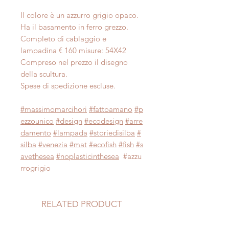
Il colore è un azzurro grigio opaco.
Ha il basamento in ferro grezzo.
Completo di cablaggio e
lampadina € 160 misure: 54X42
Compreso nel prezzo il disegno
della scultura.
Spese di spedizione escluse.
#massimomarcihori
#fattoamano
#p
ezzounico
#design
#ecodesign
#arre
damento
#lampada
#storiedisilba
#
silba
#venezia
#mat
#ecofish
#fish
#s
avethesea
#noplasticinthesea
#azzu
rrogrigio
RELATED PRODUCT