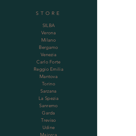
STORE
SILBA
Verona
Milano
Bergamo
Venezia
Carlo Forte
Reggio Emilia
Mantova
Torino
Sarzana
La Spezia
Sanremo
Garda
Treviso
Udine
Maiorca