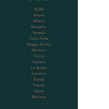
SILBA
Verona
Milano
Bergamo
Venezia
Carlo Forte
Reggio Emilia
Mantova
Torino
Sarzana
La Spezia
Sanremo
Garda
Treviso
Udine
Maiorca