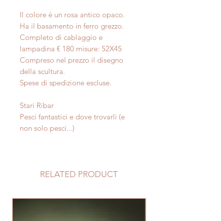
Il colore è un rosa antico opaco.
Ha il basamento in ferro grezzo.
Completo di cablaggio e
lampadina € 180 misure: 52X45
Compreso nel prezzo il disegno
della scultura.
Spese di spedizione escluse.
Stari Ribar
Pesci fantastici e dove trovarli (e
non solo pesci...)
RELATED PRODUCT