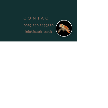
CONTACT
0039.340.3179650
info@stariribar.it
HELP
Shipping & Returns
Privacy Policy
FAQ
SUBSCRIBE
Subscribe Now