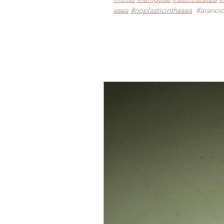
esea
#noplasticinthesea
#aranci