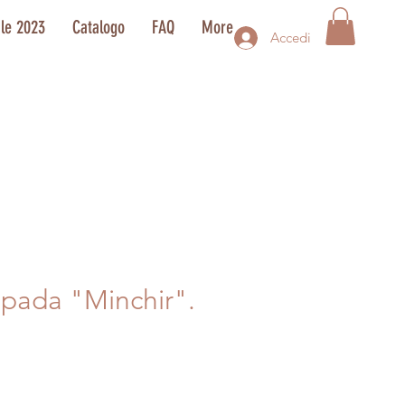
ale 2023
Catalogo
FAQ
More
Accedi
pada "Minchir".