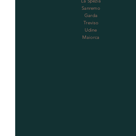
La Spezia
Sanremo
Garda
Treviso
Udine
Maiorca