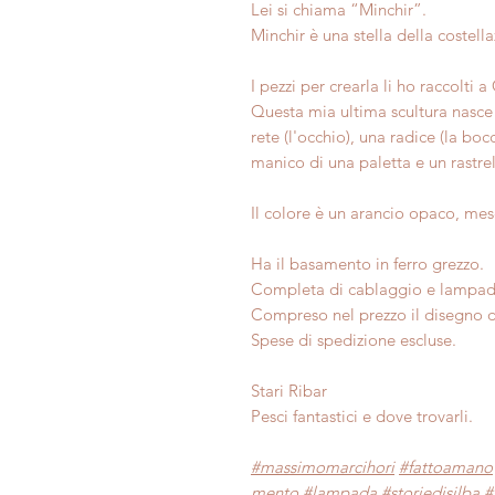
Lei si chiama “Minchir”.
Minchir è una stella della costell
I pezzi per crearla li ho raccolti
Questa mia ultima scultura nasce
rete (l'occhio), una radice (la boc
manico di una paletta e un rastrel
Il colore è un arancio opaco, mes
Ha il basamento in ferro grezzo.
Completa di cablaggio e lampad
Compreso nel prezzo il disegno de
Spese di spedizione escluse.
Stari Ribar
Pesci fantastici e dove trovarli.
#massimomarcihori
#fattoamano
mento
#lampada
#storiedisilba
#