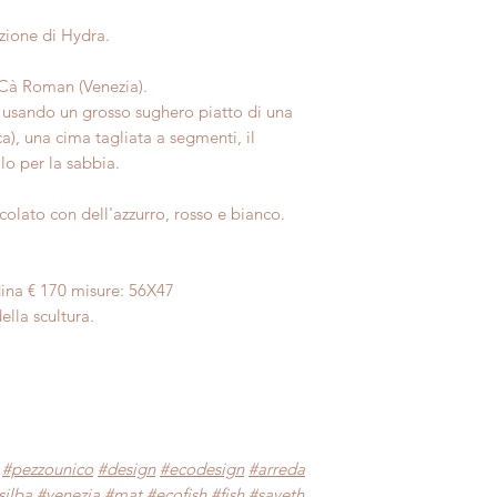
azione di Hydra.
 a Cà Roman (Venezia).
 usando un grosso sughero piatto di una
ca), una cima tagliata a segmenti, il
lo per la sabbia.
colato con dell'azzurro, rosso e bianco.
ina € 170 misure: 56X47
lla scultura.
#pezzounico
#design
#ecodesign
#arreda
silba
#venezia
#mat
#ecofish
#fish
#saveth