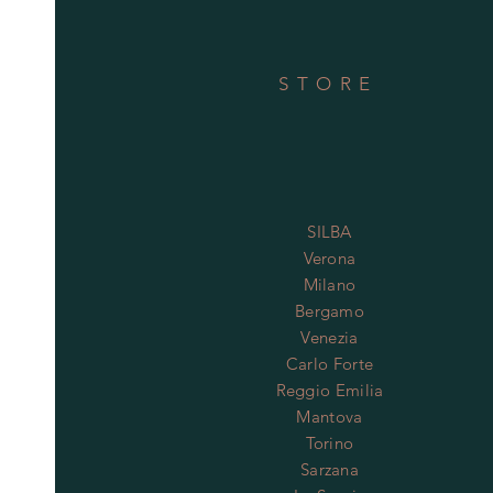
STORE
SILBA
Verona
Milano
Bergamo
Venezia
Carlo Forte
Reggio Emilia
Mantova
Torino
Sarzana