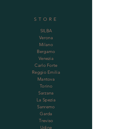
STORE
SILBA
Verona
Milano
Bergamo
Venezia
Carlo Forte
Reggio Emilia
Mantova
Torino
Sarzana
La Spezia
Sanremo
Garda
Treviso
Udine