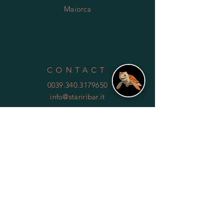
Maiorca
CONTACT
0039.340.3179650
info@stariribar.it
HELP
Shipping & Returns
Privacy Policy
FAQ
SUBSCRIBE