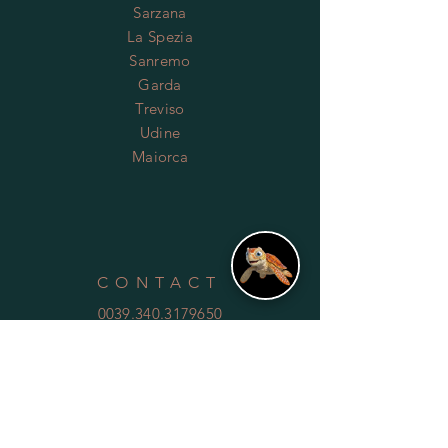
Sarzana
La Spezia
Sanremo
Garda
Treviso
Udine
Maiorca
CONTACT
0039.340.3179650
info@stariribar.it
HELP
Shipping & Returns