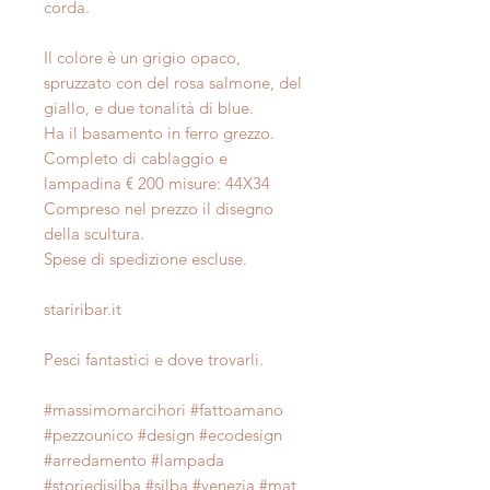
corda.
Il colore è un grigio opaco,
spruzzato con del rosa salmone, del
giallo, e due tonalità di blue.
Ha il basamento in ferro grezzo.
Completo di cablaggio e
lampadina € 200 misure: 44X34
Compreso nel prezzo il disegno
della scultura.
Spese di spedizione escluse.
stariribar.it
Pesci fantastici e dove trovarli.
#massimomarcihori #fattoamano
#pezzounico #design #ecodesign
#arredamento #lampada
#storiedisilba #silba #venezia #mat