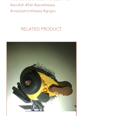
#ecofish #fish #savethesea
#noplasticinthesea #grigio
RELATED PRODUCT