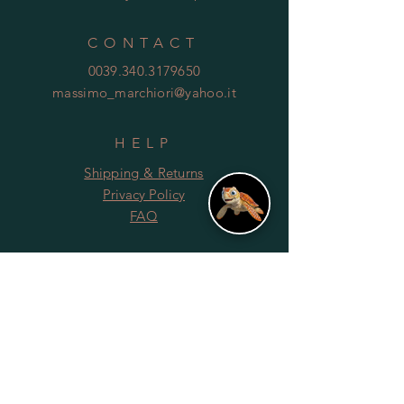
CONTACT
0039.340.3179650
massimo_marchiori@yahoo.it
HELP
Shipping & Returns
Privacy Policy
FAQ
SUBSCRIBE
Subscribe Now