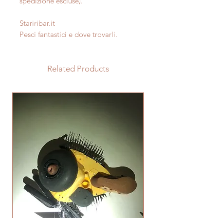
spedizione escluse).
Stariribar.it
Pesci fantastici e dove trovarli.
Related Products