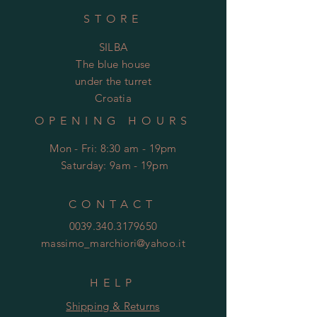
STORE
SILBA
The blue house
under the turret
Croatia
OPENING HOURS
Mon - Fri: 8:30 am - 19pm
​​
Saturday: 9am - 19pm
CONTACT
0039.340.3179650
massimo_marchiori@yahoo.it
HELP
Shipping & Returns