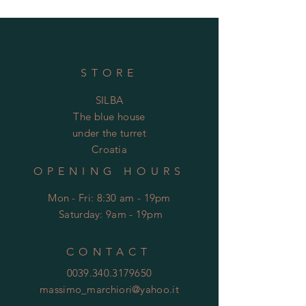
STORE
SILBA
The blue house
under the turret
Croatia
OPENING HOURS
Mon - Fri: 8:30 am - 19pm
​​
Saturday: 9am - 19pm
CONTACT
0039.340.3179650
massimo_marchiori@yahoo.it