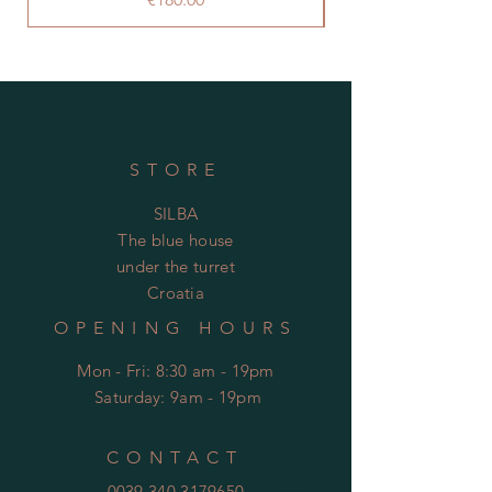
STORE
SILBA
The blue house
under the turret
Croatia
OPENING HOURS
Mon - Fri: 8:30 am - 19pm
​​
Saturday: 9am - 19pm
CONTACT
0039.340.3179650