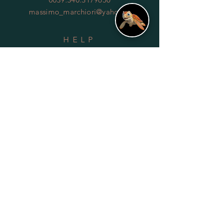
massimo_marchiori@yahoo.it
HELP
Shipping & Returns
Privacy Policy
FAQ
SUBSCRIBE
Subscribe Now