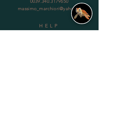
0039.340.3179650
massimo_marchiori@yahoo.it
HELP
Shipping & Returns
Privacy Policy
FAQ
SUBSCRIBE
Subscribe Now