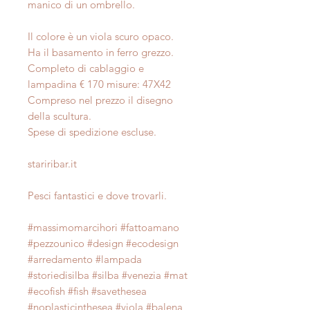
manico di un ombrello.
Il colore è un viola scuro opaco.
Ha il basamento in ferro grezzo.
Completo di cablaggio e
lampadina € 170 misure: 47X42
Compreso nel prezzo il disegno
della scultura.
Spese di spedizione escluse.
stariribar.it
Pesci fantastici e dove trovarli.
#massimomarcihori #fattoamano
#pezzounico #design #ecodesign
#arredamento #lampada
#storiedisilba #silba #venezia #mat
#ecofish #fish #savethesea
#noplasticinthesea #viola #balena