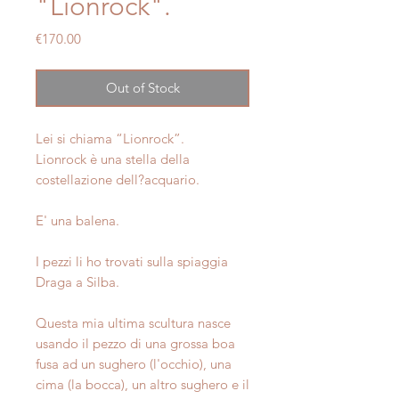
"Lionrock".
Price
€170.00
Out of Stock
Lei si chiama “Lionrock”.
Lionrock è una stella della
costellazione dell?acquario.
E' una balena.
I pezzi li ho trovati sulla spiaggia
Draga a Silba.
Questa mia ultima scultura nasce
usando il pezzo di una grossa boa
fusa ad un sughero (l'occhio), una
cima (la bocca), un altro sughero e il