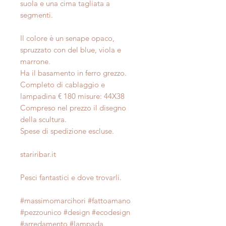
suola e una cima tagliata a
segmenti.
Il colore è un senape opaco,
spruzzato con del blue, viola e
marrone.
Ha il basamento in ferro grezzo.
Completo di cablaggio e
lampadina € 180 misure: 44X38
Compreso nel prezzo il disegno
della scultura.
Spese di spedizione escluse.
stariribar.it
Pesci fantastici e dove trovarli.
#massimomarcihori #fattoamano
#pezzounico #design #ecodesign
#arredamento #lampada