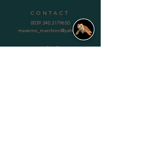
CONTACT
0039.340.3179650
massimo_marchiori@yahoo.it
HELP
Shipping & Returns
Privacy Policy
FAQ
SUBSCRIBE
Subscribe Now