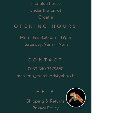
The blue house
under the turret
Croatia
OPENING HOURS
Mon - Fri: 8:30 am - 19pm
​​
Saturday: 9am - 19pm
CONTACT
0039.340.3179650
massimo_marchiori@yahoo.it
HELP
Shipping & Returns
Privacy Policy
FAQ