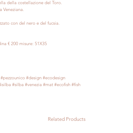
lla della costellazione del Toro.
na Veneziana.
zzato con del nero e del fucsia.
ina € 200 misure: 51X35
#pezzounico #design #ecodesign
ilba #silba #venezia #mat #ecofish #fish
Related Products