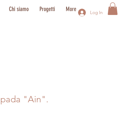
Chi siamo
Progetti
More
Log In
pada "Ain".