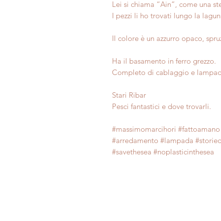
Lei si chiama “Ain”, come una ste
I pezzi li ho trovati lungo la lagu
Il colore è un azzurro opaco, spru
Ha il basamento in ferro grezzo.
Completo di cablaggio e lampad
Stari Ribar
Pesci fantastici e dove trovarli.
#massimomarcihori #fattoamano 
#arredamento #lampada #storiedis
#savethesea #noplasticinthesea