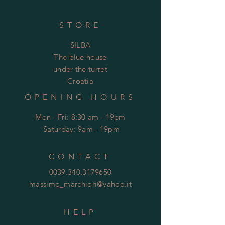
STORE
SILBA
The blue house
under the turret
Croatia
OPENING HOURS
Mon - Fri: 8:30 am - 19pm
​​
Saturday: 9am - 19pm
CONTACT
0039.340.3179650
massimo_marchiori@yahoo.it
HELP