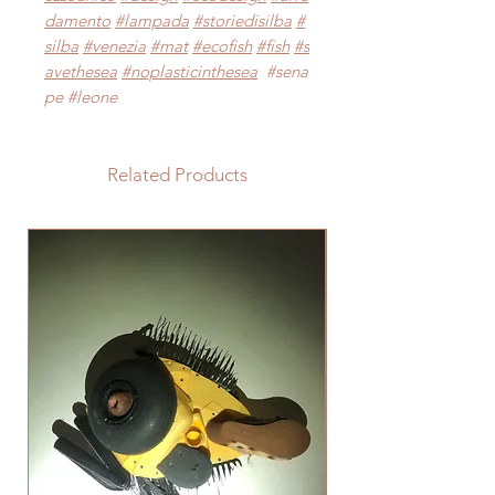
damento
#lampada
#storiedisilba
#
silba
#venezia
#mat
#ecofish
#fish
#s
avethesea
#noplasticinthesea
#sena
pe #leone
Related Products