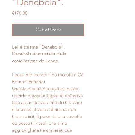
"Denebola".
Price
€170.00
Out of Stock
Lei si chiama “Denebola”.
Denebola è una stella della
costellazione de Leone.
I pezzi per crearla li ho raccolti a Cà
Roman (Venezia).
Questa mia ultima scultura nasce
usando mezza bottiglia di detersivo
fusa ad un piccolo imbuto (l'occhio
e la testa), il tacco di una scarpa
(l'orecchio), il pezzo di una cassetta
da pesca (il naso), una cima
aggrovigliata (la criniera), due