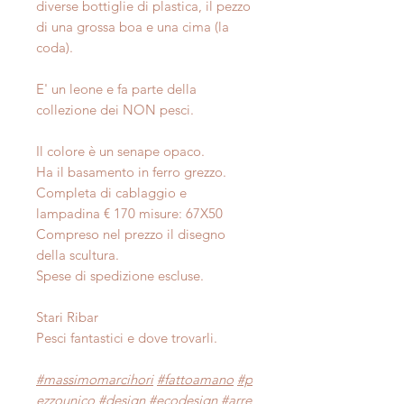
diverse bottiglie di plastica, il pezzo
di una grossa boa e una cima (la
coda).
E' un leone e fa parte della
collezione dei NON pesci.
Il colore è un senape opaco.
Ha il basamento in ferro grezzo.
Completa di cablaggio e
lampadina € 170 misure: 67X50
Compreso nel prezzo il disegno
della scultura.
Spese di spedizione escluse.
Stari Ribar
Pesci fantastici e dove trovarli.
#massimomarcihori
#fattoamano
#p
ezzounico
#design
#ecodesign
#arre