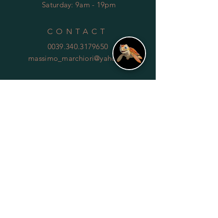
​​
Saturday: 9am - 19pm
CONTACT
0039.340.3179650
massimo_marchiori@yahoo.it
HELP
Shipping & Returns
Privacy Policy
FAQ
SUBSCRIBE
Subscribe Now