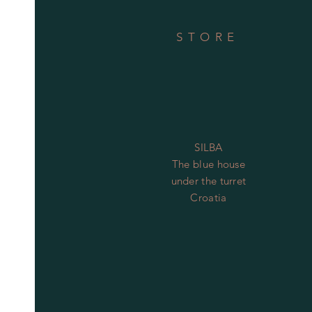
STORE
SILBA
The blue house
under the turret
Croatia