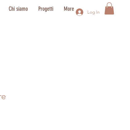
Chi siamo
Progetti
More
Log In
re