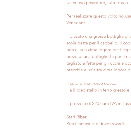
Un nuovo pescatore, tutto rosso..
Per realizzare questo volto ho usa
Veneziana.
Ho usato una grossa bottiglia di 
scola pasta per il cappello, il co
pesca, una cima logora per i capell
pezzo di una bottiglietta per il n
tagliato a fette per gli occhi e oc
orecchie e un'altra cima logora per
Il colore è un rosso opaco.
Ha il piedistallo in ferro grezzo 
Il prezzo è di 220 euro IVA inclus
Stari Ribar
Pesci fantastici e dove trovarli.