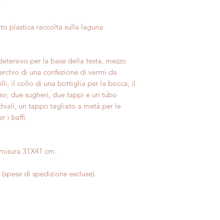
.
to plastica raccolta sulla laguna
detersivo per la base della testa, mezzo
perchio di una confezione di vermi da
i, il collo di una bottiglia per la bocca, il
aso, due sugheri, due tappi e un tubo
chiali, un tappo tagliato a metà per le
 i baffi.
e misura 31X41 cm.
a (spese di spedizione escluse).