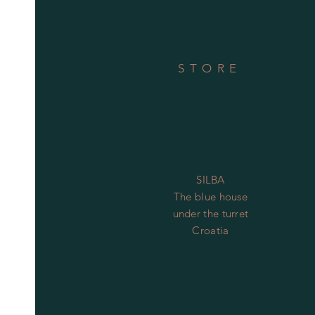
STORE
SILBA
The blue house
under the turret
Croatia