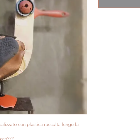
izzato con plastica raccolta lungo la
ecco???