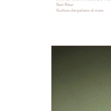
Stari Ribar
Sculture che parlano di mare