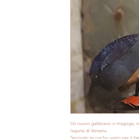
Un nuovo gabbiano o magoga, real
laguna di Venezia.
Secondo te cos'ho usato per il b