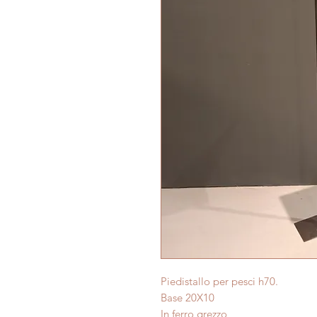
Piedistallo per pesci h70.
Base 20X10
In ferro grezzo