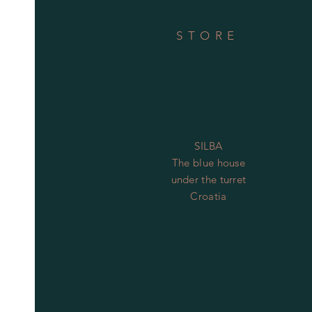
STORE
SILBA
The blue house
under the turret
Croatia