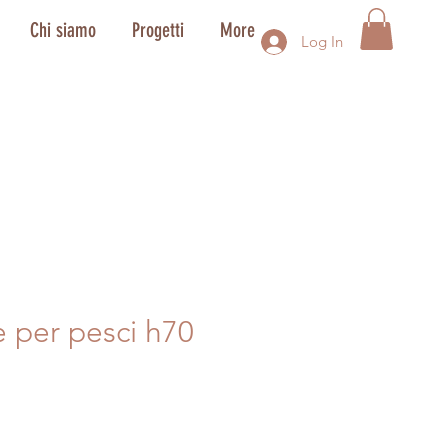
Chi siamo
Progetti
More
Log In
e per pesci h70