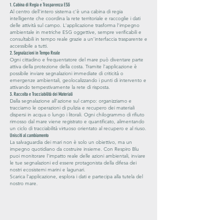
1. Cabina di Regia e Trasparenza ESG
Al centro dell'intero sistema c'è una cabina di regia
intelligente che coordina la rete territoriale e raccoglie i dati
delle attività sul campo. L'applicazione trasforma l'impegno
ambientale in metriche ESG oggettive, sempre verificabili e
consultabili in tempo reale grazie a un’interfaccia trasparente e
accessibile a tutti.
2. Segnalazioni in Tempo Reale
Ogni cittadino e frequentatore del mare può diventare parte
attiva della protezione della costa. Tramite l'applicazione è
possibile inviare segnalazioni immediate di criticità o
emergenze ambientali, geolocalizzando i punti di intervento e
attivando tempestivamente la rete di risposta.
3. Raccolta e Tracciabilità dei Materiali
Dalla segnalazione all'azione sul campo: organizziamo e
tracciamo le operazioni di pulizia e recupero dei materiali
dispersi in acqua o lungo i litorali. Ogni chilogrammo di rifiuto
rimosso dal mare viene registrato e quantificato, alimentando
un ciclo di tracciabilità virtuoso orientato al recupero e al riuso.
Unisciti al cambiamento
La salvaguardia dei mari non è solo un obiettivo, ma un
impegno quotidiano da costruire insieme. Con Respiro Blu
puoi monitorare l'impatto reale delle azioni ambientali, inviare
le tue segnalazioni ed essere protagonista della difesa dei
nostri ecosistemi marini e lagunari.
Scarica l'applicazione, esplora i dati e partecipa alla tutela del
nostro mare.