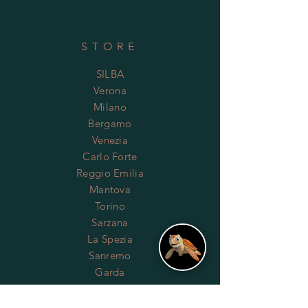
STORE
SILBA
Verona
Milano
Bergamo
Venezia
Carlo Forte
Reggio Emilia
Mantova
Torino
Sarzana
La Spezia
Sanremo
Garda
Treviso
Udine